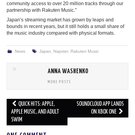
community access to over 20 million tracks through our
partnership with Rakuten Music.”
Japan’s streaming market has grown by leaps and
bounds in recent years, but it still holds a small share of
the music industry compared with physical formats.
News
Japan
,
Napster
,
Rakuten Music
ANNA WASHENKO
MORE POSTS
Post
QUICK HITS: APPLE,
SOUNDCLOUD APP LANDS
navigation
APPLE MUSIC, AND ADULT
ON XBOX ONE
SWIM