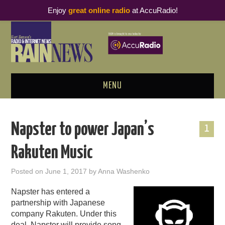
Enjoy
great online radio
at AccuRadio!
MENU
ABOUT
Napster to power Japan’s
1
PODCAST BUSINESS LUNCH
Rakuten Music
METRICS & RESEARCH
Posted on
June 1, 2017
by
Anna Washenko
THOUGHT LEADERS
Napster has entered a
partnership with Japanese
RAIN SUMMITS
company Rakuten. Under this
deal, Napster will provide song